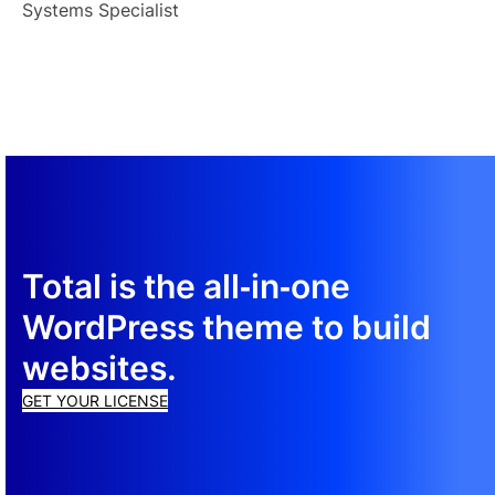
Systems Specialist
Total is the all‑in‑one
WordPress theme to build
websites.
GET YOUR LICENSE